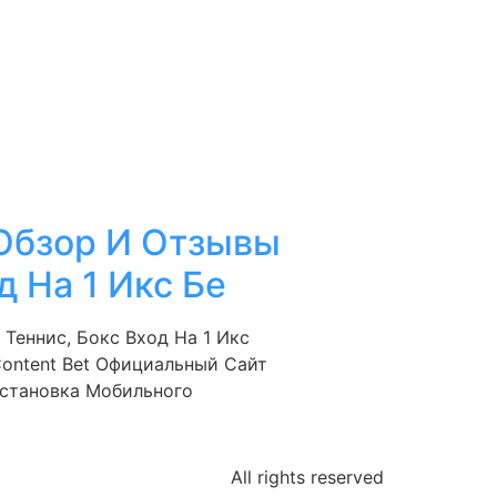
 Обзор И Отзывы
д На 1 Икс Бе
 Теннис, Бокс Вход На 1 Икс
ontent Bet Официальный Сайт
Установка Мобильного
All rights reserved