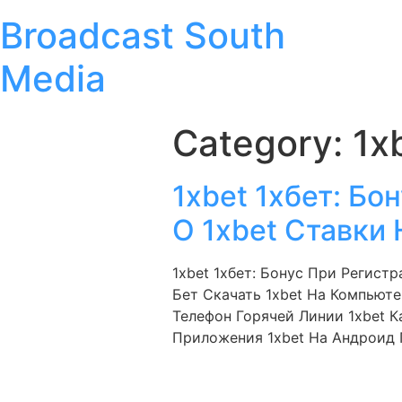
Broadcast South
Media
Category:
1x
1xbet 1хбет: Б
О 1xbet Ставки 
1xbet 1хбет: Бонус При Регист
Бет Скачать 1xbet На Компьют
Телефон Горячей Линии 1xbet 
Приложения 1xbet На Андроид 