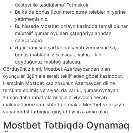
dəstəyi ilə təsdiqləmə” “etməkdir.
Bəlkə də bonus üçün mərc etmə tələblərini yerinə
yetirməmisiniz.
Bu hissədə Mostbet onlayn kazinoda təmsil olunan
müxtəlif qumar oyunları kateqoriyalarından
danışacağıq.
Əgər bonusun şərtlərinə cavab vermirsinizsə,
bonus məbləğiniz silinəcək, yalnız ilkin
qoyduğunuz məbləğ qalacaq.
Gördüyünüz kimi, Mostbet Azərbaycandan olan
oyunçular üçün əla şərait təklif edən gözəl kazinodur.
Həmçinin Mostbet kazinosunun Azərbaycan dilinə
tərcümə edilmiş versiyası da var ki, qumar oynayan
zaman daha rahat ola biləsiniz. Əvvəlcə hesab
məlumatlarınızdan istifadə etməklə Mostbet veb-saytı
və ya mobil tətbiqinə giriş etdiyinizə əmin olun.
Mostbet Tətbiqdə Oynamaq