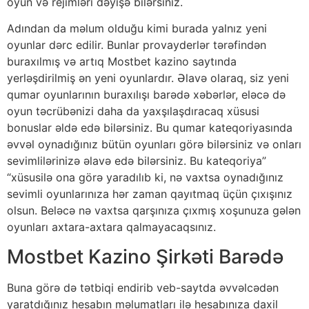
oyun və rejimləri dəyişə bilərsiniz.
Adından da məlum olduğu kimi burada yalnız yeni
oyunlar dərc edilir. Bunlar provayderlər tərəfindən
buraxılmış və artıq Mostbet kazino saytında
yerləşdirilmiş ən yeni oyunlardır. Əlavə olaraq, siz yeni
qumar oyunlarının buraxılışı barədə xəbərlər, eləcə də
oyun təcrübənizi daha da yaxşılaşdıracaq xüsusi
bonuslar əldə edə bilərsiniz. Bu qumar kateqoriyasında
əvvəl oynadığınız bütün oyunları görə bilərsiniz və onları
sevimlilərinizə əlavə edə bilərsiniz. Bu kateqoriya”
“xüsusilə ona görə yaradılıb ki, nə vaxtsa oynadığınız
sevimli oyunlarınıza hər zaman qayıtmaq üçün çıxışınız
olsun. Beləcə nə vaxtsa qarşınıza çıxmış xoşunuza gələn
oyunları axtara-axtara qalmayacaqsınız.
Mostbet Kazino Şirkəti Barədə
Buna görə də tətbiqi endirib veb-saytda əvvəlcədən
yaratdığınız hesabın məlumatları ilə hesabınıza daxil