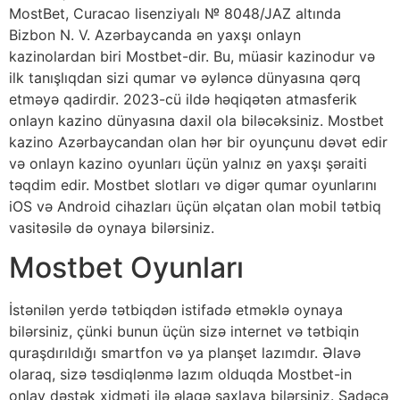
MostBet, Curacao lisenziyalı № 8048/JAZ altında
Bizbon N. V. Azərbaycanda ən yaxşı onlayn
kazinolardan biri Mostbet-dir. Bu, müasir kazinodur və
ilk tanışlıqdan sizi qumar və əyləncə dünyasına qərq
etməyə qadirdir. 2023-cü ildə həqiqətən atmasferik
onlayn kazino dünyasına daxil ola biləcəksiniz. Mostbet
kazino Azərbaycandan olan hər bir oyunçunu dəvət edir
və onlayn kazino oyunları üçün yalnız ən yaxşı şəraiti
təqdim edir. Mostbet slotları və digər qumar oyunlarını
iOS və Android cihazları üçün əlçatan olan mobil tətbiq
vasitəsilə də oynaya bilərsiniz.
Mostbet Oyunları
İstənilən yerdə tətbiqdən istifadə etməklə oynaya
bilərsiniz, çünki bunun üçün sizə internet və tətbiqin
quraşdırıldığı smartfon və ya planşet lazımdır. Əlavə
olaraq, sizə təsdiqlənmə lazım olduqda Mostbet-in
onlay dəstək xidməti ilə əlaqə saxlaya bilərsiniz. Sadəcə