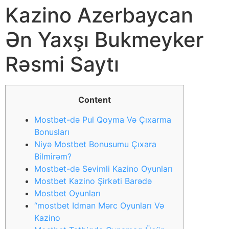
Kazino Azerbaycan
Ən Yaxşı Bukmeyker
Rəsmi Saytı
Content
Mostbet-də Pul Qoyma Və Çıxarma
Bonusları
Niyə Mostbet Bonusumu Çıxara
Bilmirəm?
Mostbet-də Sevimli Kazino Oyunları
Mostbet Kazino Şirkəti Barədə
Mostbet Oyunları
“mostbet Idman Mərc Oyunları Və
Kazino