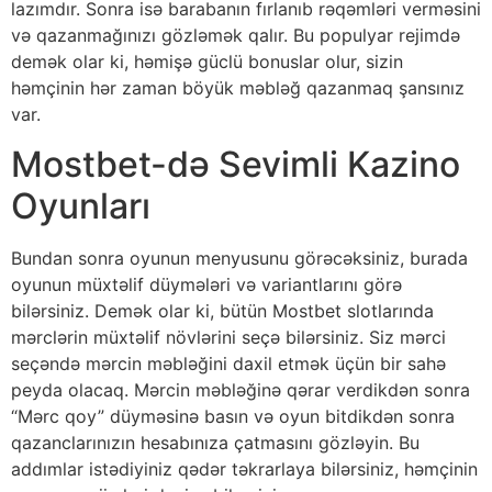
lazımdır. Sonra isə barabanın fırlanıb rəqəmləri verməsini
və qazanmağınızı gözləmək qalır. Bu populyar rejimdə
demək olar ki, həmişə güclü bonuslar olur, sizin
həmçinin hər zaman böyük məbləğ qazanmaq şansınız
var.
Mostbet-də Sevimli Kazino
Oyunları
Bundan sonra oyunun menyusunu görəcəksiniz, burada
oyunun müxtəlif düymələri və variantlarını görə
bilərsiniz. Demək olar ki, bütün Mostbet slotlarında
mərclərin müxtəlif növlərini seçə bilərsiniz. Siz mərci
seçəndə mərcin məbləğini daxil etmək üçün bir sahə
peyda olacaq. Mərcin məbləğinə qərar verdikdən sonra
“Mərc qoy” düyməsinə basın və oyun bitdikdən sonra
qazanclarınızın hesabınıza çatmasını gözləyin. Bu
addımlar istədiyiniz qədər təkrarlaya bilərsiniz, həmçinin