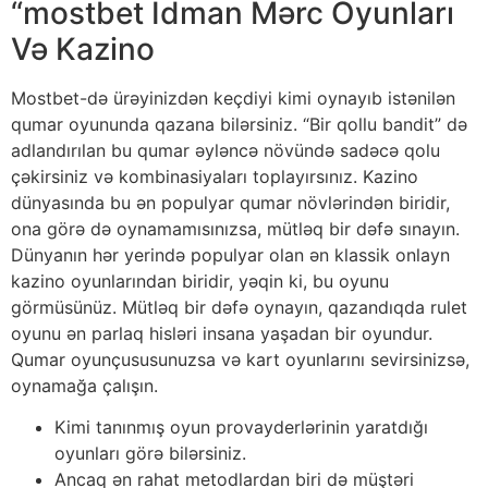
“mostbet Idman Mərc Oyunları
Və Kazino
Mostbet-də ürəyinizdən keçdiyi kimi oynayıb istənilən
qumar oyununda qazana bilərsiniz. “Bir qollu bandit” də
adlandırılan bu qumar əyləncə növündə sadəcə qolu
çəkirsiniz və kombinasiyaları toplayırsınız. Kazino
dünyasında bu ən populyar qumar növlərindən biridir,
ona görə də oynamamısınızsa, mütləq bir dəfə sınayın.
Dünyanın hər yerində populyar olan ən klassik onlayn
kazino oyunlarından biridir, yəqin ki, bu oyunu
görmüsünüz. Mütləq bir dəfə oynayın, qazandıqda rulet
oyunu ən parlaq hisləri insana yaşadan bir oyundur.
Qumar oyunçususunuzsa və kart oyunlarını sevirsinizsə,
oynamağa çalışın.
Kimi tanınmış oyun provayderlərinin yaratdığı
oyunları görə bilərsiniz.
Ancaq ən rahat metodlardan biri də müştəri