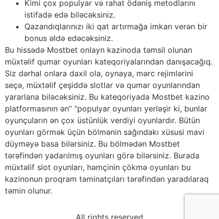
Kimi çox populyar və rahat ödəniş metodlarını
istifadə edə biləcəksiniz.
Qazandıqlarınızı iki qat artırmağa imkan verən bir
bonus əldə edəcəksiniz.
Bu hissədə Mostbet onlayn kazinoda təmsil olunan
müxtəlif qumar oyunları kateqoriyalarından danışacağıq.
Siz dərhal onlara daxil ola, oynaya, mərc rejimlərini
seçə, müxtəlif çeşiddə slotlar və qumar oyunlarından
yararlana biləcəksiniz. Bu kateqoriyada Mostbet kazino
platformasının ən” “populyar oyunları yerləşir ki, bunlar
oyunçuların ən çox üstünlük verdiyi oyunlardır. Bütün
oyunları görmək üçün bölmənin sağındakı xüsusi mavi
düyməyə basa bilərsiniz. Bu bölmədən Mostbet
tərəfindən yadarılmış oyunları görə bilərsiniz. Burada
müxtəlif slot oyunları, həmçinin çökmə oyunları bu
kazinonun proqram təminatçıları tərəfindən yaradılaraq
təmin olunur.
All rights reserved