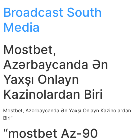
Broadcast South
Media
Mostbet,
Azərbaycanda Ən
Yaxşı Onlayn
Kazinolardan Biri
Mostbet, Azərbaycanda Ən Yaxşı Onlayn Kazinolardan
Biri”
“mostbet Az-90