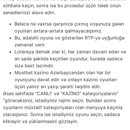
söhbətə keçin, sonra isə bu prosedur üçün tələb onun
sənədlərinizi əlavə edin.
Beləcə nə vaxtsa qarşınıza çıxmış xoşunuza gələn
oyunları axtara-axtara qalmayacaqsınız.
Bu, ədalətli oyuna və göstərilən RTP-yə uyğunluğa
zəmanət verir.
Lotereya demək olar ki, hər zaman davam edən və
ən sadə şəkildə keçirilən oyundur, burada sadəcə
sizə bəxt lazımdır.
Mostbet kazino Azərbaycandan olan hər bir
oyunçunu dəvət edir və onlayn kazino oyunları
üçün yalnız ən yaxşı şəraiti təqdim edir.
Əsas səhifədə “CANLI” və “KAZİNO” kateqoriyalarını”
“görəcəksiniz, istədiyiniz rejimi seçin. Bundan sonra
oyunların müxtəlif kateqoriyaları olan menyuya keçmiş
olacaqsınız. Sonra isə istədiyiniz oyunu seçin, sadəcə
klikləyin və yüklənməsini gözləyin.