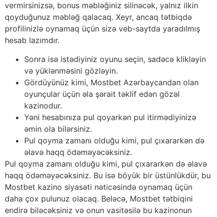
vermirsinizsə, bonus məbləğiniz silinəcək, yalnız ilkin
qoyduğunuz məbləğ qalacaq. Xeyr, ancaq tətbiqdə
profilinizlə oynamaq üçün sizə veb-saytda yaradılmış
hesab lazımdır.
Sonra isə istədiyiniz oyunu seçin, sadəcə klikləyin
və yüklənməsini gözləyin.
Gördüyünüz kimi, Mostbet Azərbaycandan olan
oyunçular üçün əla şərait təklif edən gözəl
kazinodur.
Yəni hesabınıza pul qoyarkən pul itirmədiyinizə
əmin ola bilərsiniz.
Pul qoyma zamanı olduğu kimi, pul çıxararkən də
əlavə haqq ödəməyəcəksiniz.
Pul qoyma zamanı olduğu kimi, pul çıxararkən də əlavə
haqq ödəməyəcəksiniz. Bu isə böyük bir üstünlükdür, bu
Mostbet kazino siyasəti nəticəsində oynamaq üçün
daha çox pulunuz olacaq. Beləcə, Mostbet tətbiqini
endirə biləcəksiniz və onun vasitəsilə bu kazinonun