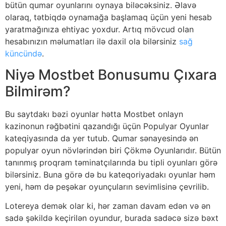
bütün qumar oyunlarını oynaya biləcəksiniz. Əlavə
olaraq, tətbiqdə oynamağa başlamaq üçün yeni hesab
yaratmağınıza ehtiyac yoxdur. Artıq mövcud olan
hesabınızın məlumatları ilə daxil ola bilərsiniz
sağ
küncündə
.
Niyə Mostbet Bonusumu Çıxara
Bilmirəm?
Bu saytdakı bəzi oyunlar hətta Mostbet onlayn
kazinonun rəğbətini qazandığı üçün Populyar Oyunlar
kateqiyasında da yer tutub. Qumar sənayesində ən
populyar oyun növlərindən biri Çökmə Oyunlarıdır. Bütün
tanınmış proqram təminatçılarında bu tipli oyunları görə
bilərsiniz. Buna görə də bu kateqoriyadakı oyunlar həm
yeni, həm də peşəkar oyunçuların sevimlisinə çevrilib.
Lotereya demək olar ki, hər zaman davam edən və ən
sadə şəkildə keçirilən oyundur, burada sadəcə sizə bəxt