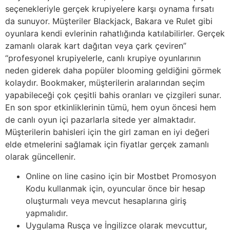
seçenekleriyle gerçek krupiyelere karşı oynama fırsatı
da sunuyor. Müşteriler Blackjack, Bakara ve Rulet gibi
oyunlara kendi evlerinin rahatlığında katılabilirler. Gerçek
zamanlı olarak kart dağıtan veya çark çeviren”
“profesyonel krupiyelerle, canlı krupiye oyunlarının
neden giderek daha popüler blooming geldiğini görmek
kolaydır. Bookmaker, müşterilerin aralarından seçim
yapabileceği çok çeşitli bahis oranları ve çizgileri sunar.
En son spor etkinliklerinin tümü, hem oyun öncesi hem
de canlı oyun içi pazarlarla sitede yer almaktadır.
Müşterilerin bahisleri için the girl zaman en iyi değeri
elde etmelerini sağlamak için fiyatlar gerçek zamanlı
olarak güncellenir.
Online on line casino için bir Mostbet Promosyon
Kodu kullanmak için, oyuncular önce bir hesap
oluşturmalı veya mevcut hesaplarına giriş
yapmalıdır.
Uygulama Rusça ve İngilizce olarak mevcuttur,