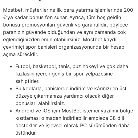
Mostbet, müşterilerine ilk para yatırma işlemlerinde 200
€’ya kadar bonus fon sunar. Ayrıca, tüm hoş geldin
bonusu promosyonları güvenli ve garantilidir, böylece
paranızın güvende olduğundan ve aynı zamanda çok
eğlendiğinizden emin olabilirsiniz. Mostbet kaydı,
çevrimiçi spor bahisleri organizasyonunda bir hesap
açma sürecidir.
Futbol, ​​basketbol, ​​tenis, buz hokeyi ve çok daha
fazlasını içeren geniş bir spor yelpazesine
sahiptirler.
Bu kodlarla, bahislerde indirim ve kârınızı en üst
düzeye çıkarmanıza yardımcı olacak diğer
bonusları alabilirsiniz.
Android ve iOS için MostBet istemci yazılımı bölge
kısıtlaması olmadan indirilebilir empieza 38 dili
destekler ve işlevsel olarak PC sürümünden daha
üstündür.