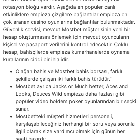
rotasyon bloğu vardır. Aşağıda en popüler canlı
etkinliklere empieza çizgilere bağlantılar empieza en
çok aranan casino oyunlarına bağlantılar bulunmaktadır.
Güvenlik servisi, mevcut Mostbet müşterisinin yeni bir
hesap oluşturmasını önlemek için mevcut oyuncuların
kişisel ve pasaport verilerini kontrol edecektir. Çoklu
hesap, bahisçilerde empieza kumarhanelerde oynama
kurallarının ciddi bir ihlalidir.
Olağan bahis ve Mostbet bahis borsası, farklı
şekillerde çalışan iki farklı bahis türüdür.”
Mostbet ayrıca Jacks or Much better, Aces and
Looks, Deuces Wild empieza daha fazlası gibi
popüler video holdem poker oyunlarından bir seçki
sunar.
Mostbet’teki müşteri hizmetleri personeli,
karşılaşabileceğiniz herhangi bir soru veya sorunla
ilgili olarak size yardımcı olmak için günün her
saati hazırdır.