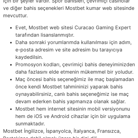
için bir şeyler vardır. Spor bahisleri, çevrimiçi casinolar
ve diğer bahis seçenekleri Mostbet kumar web sitesinde
mevcuttur.
Evet, Mostbet web sitesi Curacao Gaming Expert
tarafından lisanslanmıştır.
Daha sonraki yorumlarımda kullanılması için adım,
e-posta adresim ve site adresim bu tarayıcıya
kaydedilsin.
Promosyon kodları, çevrimiçi bahis deneyiminizden
daha fazlasını elde etmenin mükemmel bir yoludur.
Maç öncesi bahis seçeneğimiz ile maç başlamadan
önce kendi Mostbet tahmininizi yaparak bahis
oynayabilirsiniz, canlı bahis seçeneğimiz ise maç
devam ederken bahis yapmanıza olanak sağlar.
Mostbet hem internet sitesinin mobil versiyonunu
hem de iOS ve Android cihazlar için bir uygulama
sunmaktadır.
Mostbet İngilizce, İspanyolca, İtalyanca, Fransızca,