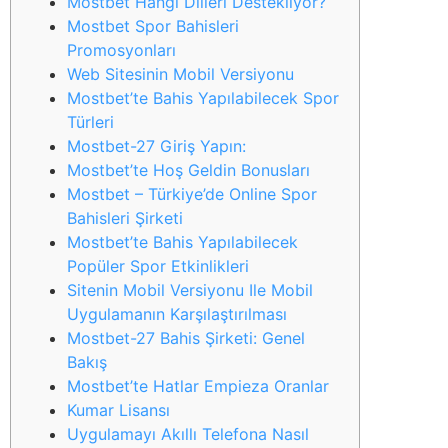
Mostbet Hangi Dilleri Destekliyor?
Mostbet Spor Bahisleri
Promosyonları
Web Sitesinin Mobil Versiyonu
Mostbet’te Bahis Yapılabilecek Spor
Türleri
Mostbet-27 Giriş Yapın:
Mostbet’te Hoş Geldin Bonusları
Mostbet – Türkiye’de Online Spor
Bahisleri Şirketi
Mostbet’te Bahis Yapılabilecek
Popüler Spor Etkinlikleri
Sitenin Mobil Versiyonu Ile Mobil
Uygulamanın Karşılaştırılması
Mostbet-27 Bahis Şirketi: Genel
Bakış
Mostbet’te Hatlar Empieza Oranlar
Kumar Lisansı
Uygulamayı Akıllı Telefona Nasıl