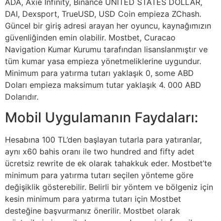
ADA, Axie Infinity, Binance UNITED STATES DOLLAR,
DAI, Dexsport, TrueUSD, USD Coin empieza ZChash.
Güncel bir giriş adresi arayan her oyuncu, kaynağımızın
güvenliğinden emin olabilir. Mostbet, Curacao
Navigation Kumar Kurumu tarafından lisanslanmıştır ve
tüm kumar yasa empieza yönetmeliklerine uygundur.
Minimum para yatırma tutarı yaklaşık 0, some ABD
Doları empieza maksimum tutar yaklaşık 4. 000 ABD
Dolarıdır.
Mobil Uygulamanın Faydaları:
Hesabına 100 TL’den başlayan tutarla para yatıranlar,
aynı x60 bahis oranı ile two hundred and fifty adet
ücretsiz rewrite de ek olarak tahakkuk eder. Mostbet’te
minimum para yatırma tutarı seçilen yönteme göre
değişiklik gösterebilir. Belirli bir yöntem ve bölgeniz için
kesin minimum para yatırma tutarı için Mostbet
desteğine başvurmanız önerilir. Mostbet olarak