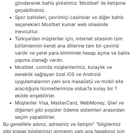
göndererek bahis şirketimiz ‘Mostbet’ ile iletişime
geçebilirsiniz.
Spor bahisleri, çevrimiçi casinolar ve diğer bahis
seçenekleri Mostbet kumar web sitesinde
mevcuttur.
Türkiye’den müşteriler için, internet sitesinin tüm
bölümlerinin kendi ana dillerine tam bir çevirisi
vardır ve yerel para biriminde hesap açma ve bahis
yapma olanağı vardır.
Mostbet. com’da müşterilerimiz, kolaylık ve
esneklik sağlayan özel iOS ve Android
uygulamalarının yanı sıra masaüstü ve mobil site
aracılığıyla hizmetlerimize olduk?a kolay bir ?
ekilde erişebilirler.
Müşteriler Visa, MasterCard, WebMoney, Qiwi ve
diğerleri gibi popüler ödeme sistemleri arasından
seçim yapabilirler.
Bu genellikle adınız, adresiniz ve iletişim” “bilgileriniz
gibi kişisel bilgilerinizi girmenin yanı sıra hesabınız için