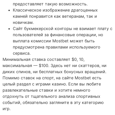
предоставляет такую возможность.
Классическое изображение драгоценных
камней понравится как ветеранам, так и
новичкам.
Сайт букмекерской конторы не взимает плату с
пользователей за финансовые операции, но
выплата комиссии Mostbet может быть
предусмотрена правилами используемого
сервиса.
Минимальная ставка составляет $0, 10,
максимальная — $100. Здесь нет ни скаттеров, ни
диких спинов, ни бесплатных бонусных вращений.
Помимо ставок на спорт, на сайте Mostbet есть
целый раздел с играми казино. Если вы любите
развлекательные ставки и хотите немного
отдохнуть от тщательного анализа спортивных
событий, обязательно загляните в эту категорию
игр.