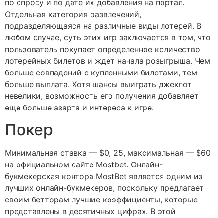
по спросу и по дате их добавления на портал.
Отдельная категория развлечений,
подразделяющаяся на различные виды лотерей. В
любом случае, суть этих игр заключается в том, что
пользователь покупает определенное количество
лотерейных билетов и ждет начала розыгрыша. Чем
больше совпадений с купленными билетами, тем
больше выплата. Хотя шансы выиграть джекпот
невелики, возможность его получения добавляет
еще больше азарта и интереса к игре.
Покер
Минимальная ставка — $0, 25, максимальная — $60
на официальном сайте Mostbet. Онлайн-
букмекерская контора MostBet является одним из
лучших онлайн-букмекеров, поскольку предлагает
своим бетторам лучшие коэффициенты, которые
представлены в десятичных цифрах. В этой