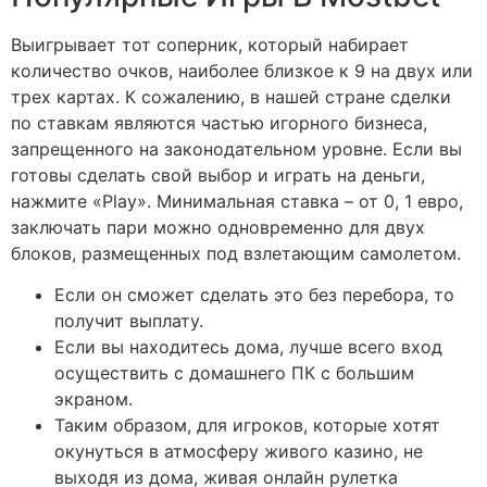
Выигрывает тот соперник, который набирает
количество очков, наиболее близкое к 9 на двух или
трех картах. К сожалению, в нашей стране сделки
по ставкам являются частью игорного бизнеса,
запрещенного на законодательном уровне. Если вы
готовы сделать свой выбор и играть на деньги,
нажмите «Play». Минимальная ставка – от 0, 1 евро,
заключать пари можно одновременно для двух
блоков, размещенных под взлетающим самолетом.
Если он сможет сделать это без перебора, то
получит выплату.
Если вы находитесь дома, лучше всего вход
осуществить с домашнего ПК с большим
экраном.
Таким образом, для игроков, которые хотят
окунуться в атмосферу живого казино, не
выходя из дома, живая онлайн рулетка