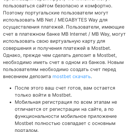
пользоваться сайтом безопасно и комфортно.
Поэтому португальские пользователи могут
использовать MB Net / MEGABYTES Way для
осуществления платежей. Пользователи, имеющие
счет в платежном банке MB Internet / MB Way, могут
использовать свою виртуальную карту для
совершения и получения платежей в Mostbet.
Однако, прежде чем сделать депозит в Mostbet,
необходимо иметь счет в одном из банков. Новым
пользователям необходимо создать счет перед
внесением депозита
mostbet скачать
.
После этого ваш счет готов, вам остается
только войти в Mostbet.
Мобильная регистрация по всем этапам не
отличается от регистрации на сайте, а по
функциональности мобильное приложение
Mostbet полностью совпадает с основным
порталом.