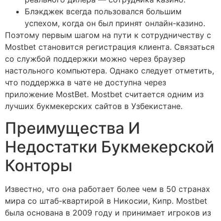
Блэкджек всегда пользовался большим
успехом, когда он был принят онлайн-казино.
Поэтому первым шагом на пути к сотрудничеству с
Mostbet становится регистрация клиента. Связаться
со службой поддержки можно через браузер
настольного компьютера. Однако следует отметить,
что поддержка в чате не доступна через
приложение MostBet. Mostbet считается одним из
лучших букмекерских сайтов в Узбекистане.
Преимущества И
Недостатки Букмекерской
Конторы
Известно, что она работает более чем в 50 странах
мира со штаб-квартирой в Никосии, Кипр. Mostbet
была основана в 2009 году и принимает игроков из