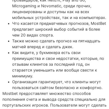
провайдеров, как NetEnt, Play and Go,
Microgaming и Novomatic, среди прочих,
лицензированы и доступны как на всех
мобильных устройствах, так и на компьютерах.
Что касается предматчевых прогнозов, MostBet
предлагает широкий выбор событий в более
чем 20 видах спорта.
Также можно сделать прогноз на пятнадцать
матчей вперед и сделать джек.
Как видите, у букмекера есть свои
преимущества и свои недостатки, которые, по
отзывам клиентов за последний год, он
старается уменьшить или вообще свести к
минимуму.
Организация гарантирует, что клиенты могут
пользоваться сайтом безопасно и комфортно.
Mostbet предоставляет множество способов
пополнения счета и вывода средств специально для
португальских игроков. Пользователи могут сделать