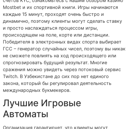
счетов KYC, ознакомьтесь с нашим обзором казино
Mostbet и их спортивной книги. Игры начинаются
каждые 15 минут, проходят очень быстро и
динамично, поэтому клиенты могут сделать ставку
и просто наслаждаться процессом игры,
происходящем на поле, корте или дистанции.
Победителя в электронных видах спорта выбирает
ГСС – генератор случайных чисел, поэтому вы никак
не сможете повлиять на ход происходящего или
спрогнозировать будущий результат. Многие
сражения можно увидеть через потоковый сервис
Twitch. В Узбекистане до сих пор нет единого
закона, который бы регулировал деятельность
международных букмекеров.
Лучшие Игровые
Автоматы
Организация гарантирует, что клиенты могут