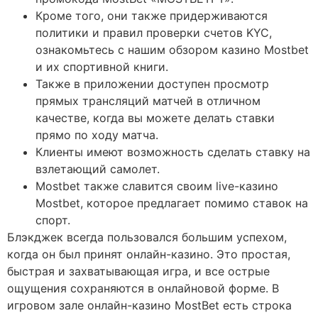
Кроме того, они также придерживаются
политики и правил проверки счетов KYC,
ознакомьтесь с нашим обзором казино Mostbet
и их спортивной книги.
Также в приложении доступен просмотр
прямых трансляций матчей в отличном
качестве, когда вы можете делать ставки
прямо по ходу матча.
Клиенты имеют возможность сделать ставку на
взлетающий самолет.
Mostbet также славится своим live-казино
Mostbet, которое предлагает помимо ставок на
спорт.
Блэкджек всегда пользовался большим успехом,
когда он был принят онлайн-казино. Это простая,
быстрая и захватывающая игра, и все острые
ощущения сохраняются в онлайновой форме. В
игровом зале онлайн-казино MostBet есть строка