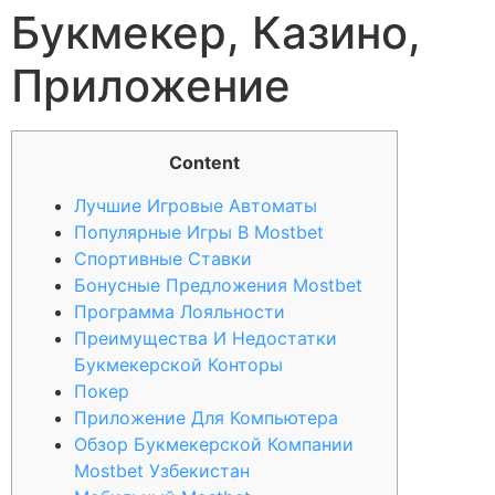
Букмекер, Казино,
Приложение
Content
Лучшие Игровые Автоматы
Популярные Игры В Mostbet
Спортивные Ставки
Бонусные Предложения Mostbet
Программа Лояльности
Преимущества И Недостатки
Букмекерской Конторы
Покер
Приложение Для Компьютера
Обзор Букмекерской Компании
Mostbet Узбекистан