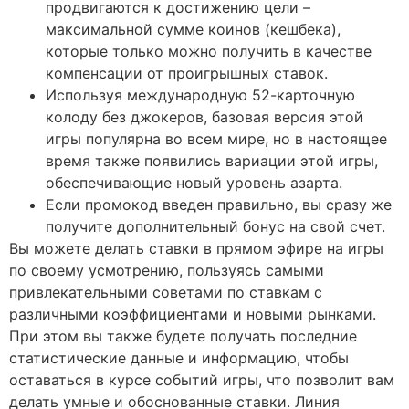
продвигаются к достижению цели –
максимальной сумме коинов (кешбека),
которые только можно получить в качестве
компенсации от проигрышных ставок.
Используя международную 52-карточную
колоду без джокеров, базовая версия этой
игры популярна во всем мире, но в настоящее
время также появились вариации этой игры,
обеспечивающие новый уровень азарта.
Если промокод введен правильно, вы сразу же
получите дополнительный бонус на свой счет.
Вы можете делать ставки в прямом эфире на игры
по своему усмотрению, пользуясь самыми
привлекательными советами по ставкам с
различными коэффициентами и новыми рынками.
При этом вы также будете получать последние
статистические данные и информацию, чтобы
оставаться в курсе событий игры, что позволит вам
делать умные и обоснованные ставки. Линия