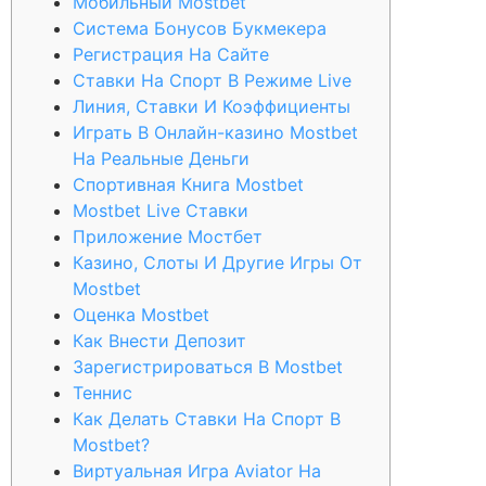
Мобильный Mostbet
Система Бонусов Букмекера
Регистрация На Сайте
Ставки На Спорт В Режиме Live
Линия, Ставки И Коэффициенты
Играть В Онлайн-казино Mostbet
На Реальные Деньги
Спортивная Книга Mostbet
Mostbet Live Ставки
Приложение Мостбет
Казино, Слоты И Другие Игры От
Mostbet
Оценка Mostbet
Как Внести Депозит
Зарегистрироваться В Mostbet
Теннис
Как Делать Ставки На Спорт В
Mostbet?
Виртуальная Игра Aviator На