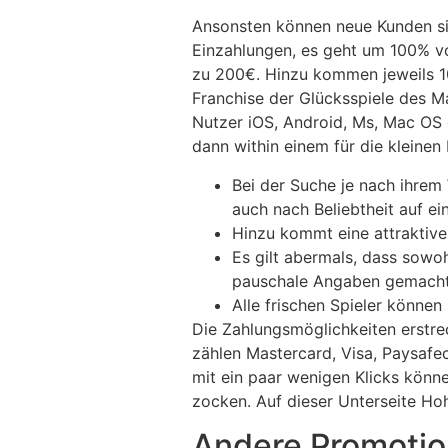
Ansonsten können neue Kunden sic
Einzahlungen, es geht um 100% v
zu 200€. Hinzu kommen jeweils 1
Franchise der Glücksspiele des Ma
Nutzer iOS, Android, Ms, Mac OS
dann within einem für die kleinen 
Bei der Suche je nach ihre
auch nach Beliebtheit auf e
Hinzu kommt eine attraktive
Es gilt abermals, dass sowoh
pauschale Angaben gemacht
Alle frischen Spieler könne
Die Zahlungsmöglichkeiten erstre
zählen Mastercard, Visa, Paysafec
mit ein paar wenigen Klicks könn
zocken. Auf dieser Unterseite Hoh
Andere Promoti