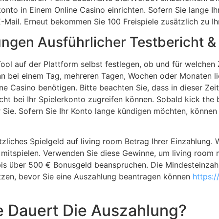
onto in Einem Online Casino einrichten. Sofern Sie lange I
-Mail. Erneut bekommen Sie 100 Freispiele zusätzlich zu Ih
ngen Ausführlicher Testbericht 
ool auf der Plattform selbst festlegen, ob und für welchen
nn bei einem Tag, mehreren Tagen, Wochen oder Monaten lie
e Casino benötigen. Bitte beachten Sie, dass in dieser Zei
cht bei Ihr Spielerkonto zugreifen können. Sobald kick the 
ür Sie. Sofern Sie Ihr Konto lange kündigen möchten, können
liches Spielgeld auf living room Betrag Ihrer Einzahlung.
 mitspielen. Verwenden Sie diese Gewinne, um living room m
bis über 500 € Bonusgeld beanspruchen. Die Mindesteinzah
zen, bevor Sie eine Auszahlung beantragen können
https:
 Dauert Die Auszahlung?