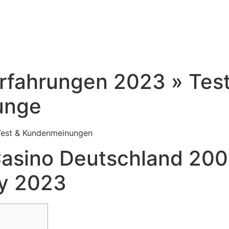
fahrungen 2023 » Test
unge
Test & Kundenmeinungen
asino Deutschland 200
ty 2023