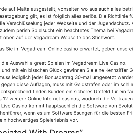
e auf Malta ausgestellt, vonseiten wo aus auch alles betr
tzgebung gilt, es ist folglich alles seriös. Die Richtlinie f
ie Verschlüsselung jeder Webseite und der Jugendschutz. A
 zudem perish Spielsucht ein beachtetes Thema bei Vegadre
ift oben auf der Vegadream Webseite das Stichwort.
was Sie im Vegadream Online casino erwartet, geben unsere
st die Auswahl a great Spielen im Vegadream Live Casino.
h und mit ein bisschen Glück gewinnen Sie eine Kennziffer G
muss lediglich jeder Bonusbetrag 30-mal umgesetzt werden
no gegen diese Auflagen, muss mit Geldstrafen oder im schl
ntsprechend finden Kunden ein sicheres Umfeld für ein fai
 12 weitere Online Internet casinos, wodurch die Vertrauen
 Live Casino kommt hauptsächlich die Software von Evolut
henführer, wenn es um Softwarelösungen für die besten Fri
in hochwertiges Spielerlebnis vor.
ociated With Dreams”