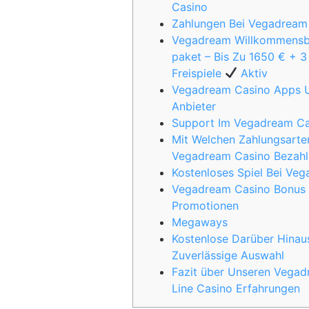
Casino
Zahlungen Bei Vegadream
Vegadream Willkommensb
paket – Bis Zu 1650 € + 
Freispiele
Aktiv
Vegadream Casino Apps 
Anbieter
Support Im Vegadream Ca
Mit Welchen Zahlungsarte
Vegadream Casino Bezahl
Kostenloses Spiel Bei Ve
Vegadream Casino Bonus
Promotionen
Megaways
Kostenlose Darüber Hinau
Zuverlässige Auswahl
Fazit über Unseren Vega
Line Casino Erfahrungen