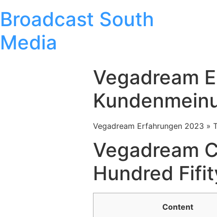
Broadcast South
Media
Vegadream Er
Kundenmein
Vegadream Erfahrungen 2023 » 
Vegadream C
Hundred Fifi
Content